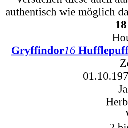
authentisch wie möglich da
18
Hou
Gryffindor
16
Hufflepuf
Z
01.10.197
Ja
Herb
-2 b