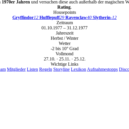
n
1970er Jahren
und versuchen diese auch außerhalb der magischen Wel
Rating
.
Housepoints
Gryffindor
12
Hufflepuff
29
Ravenclaw
40
Slytherin
-12
Zeitraum
01.10.1977 – 31.12.1977
Jahreszeit
Herbst / Winter
Wetter
-2 bis 10° Grad
Vollmond
27.10. · 25.11. · 25.12.
Wichtige Links
eam
Mitglieder
Listen
Regeln
Storyline
Lexikon
Aufnahmestopps
Disc