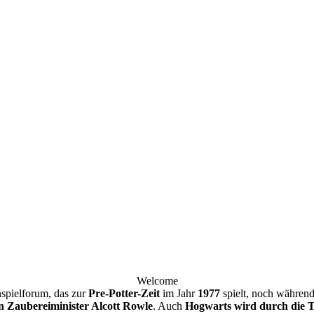
Welcome
nspielforum, das zur
Pre-Potter-Zeit
im Jahr
1977
spielt, noch währen
n Zaubereiminister Alcott Rowle
. Auch
Hogwarts wird durch die To