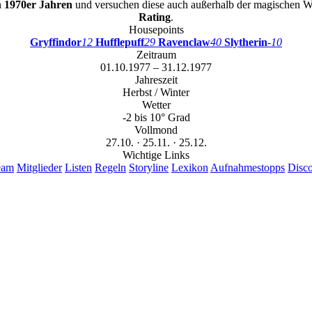
n
1970er Jahren
und versuchen diese auch außerhalb der magischen Wel
Rating
.
Housepoints
Gryffindor
12
Hufflepuff
29
Ravenclaw
40
Slytherin
-10
Zeitraum
01.10.1977 – 31.12.1977
Jahreszeit
Herbst / Winter
Wetter
-2 bis 10° Grad
Vollmond
27.10. · 25.11. · 25.12.
Wichtige Links
eam
Mitglieder
Listen
Regeln
Storyline
Lexikon
Aufnahmestopps
Disc