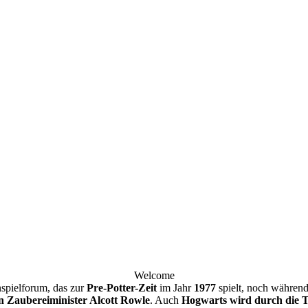
Welcome
nspielforum, das zur
Pre-Potter-Zeit
im Jahr
1977
spielt, noch währen
n Zaubereiminister Alcott Rowle
. Auch
Hogwarts wird durch die To